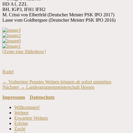
HD A1, ZZL
BH, IGP3, IFH1 IFH2
M. Crissi von Elberfeld (Deutscher Meister PSK IPO 2017)
Lasse vom Goldbergsee (Deutscher Meister PSK IPO 2016)
[Zeige eine Slideshow]
Kategorien
Rudel
Beitragsnavigation
Vorheriger
← Vorheriger
Pennies Welpen können ab sofort umziehen
Nächster
Beitrag:
Nächster →
Landesgruppenmeisterschaft Hessen
Beitrag:
Impressum
Datenschutz
Nach
Willkommen!
oben
Welpen
scrollen
Erwartete Welpen
Erfolge
Zucht