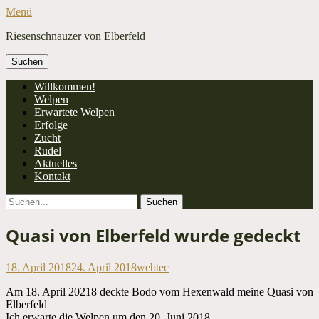
Menü
Riesenschnauzer von Elberfeld
Suchen
nach:
Facebook
Primäres
Zum
Willkommen!
Inhalt
Welpen
Menü
springen
Erwartete Welpen
Erfolge
Zucht
Rudel
Aktuelles
Kontakt
Suchen
Suchen
nach:
Quasi von Elberfeld wurde gedeckt
Veröffentlicht
Autor
18. April 2018
24. April 2018
webtec
am
Am 18. April 20218 deckte Bodo vom Hexenwald meine Quasi von
Elberfeld
Ich erwarte die Welpen um den 20. Juni 2018