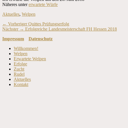
Näheres unter
erwartete Würfe
Kategorien
Aktuelles
,
Welpen
Beitragsnavigation
Vorheriger
← Vorheriger
Quittes Prüfungserfolg
Nächster
Beitrag:
Nächster →
Erfolgreiche Landesmeisterschaft FH Hessen 2018
Beitrag:
Impressum
Datenschutz
Nach
Willkommen!
oben
Welpen
scrollen
Erwartete Welpen
Erfolge
Zucht
Rudel
Aktuelles
Kontakt