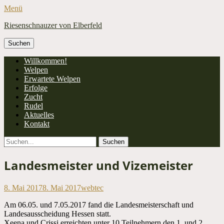
Menü
Riesenschnauzer von Elberfeld
Suchen
nach:
Facebook
Primäres
Zum
Willkommen!
Inhalt
Welpen
Menü
springen
Erwartete Welpen
Erfolge
Zucht
Rudel
Aktuelles
Kontakt
Suchen
Suchen
nach:
Landesmeister und Vizemeister
Veröffentlicht
Autor
8. Mai 2017
8. Mai 2017
webtec
am
Am 06.05. und 7.05.2017 fand die Landesmeisterschaft und
Landesausscheidung Hessen statt.
Xeena und Crissi erreichten unter 10 Teilnehmern den 1. und 2.