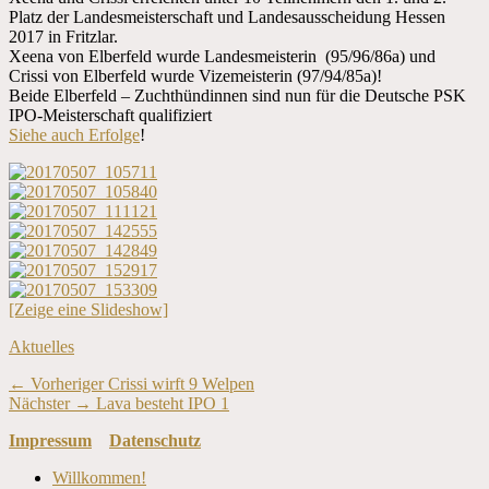
Platz der Landesmeisterschaft und Landesausscheidung Hessen
2017 in Fritzlar.
Xeena von Elberfeld wurde Landesmeisterin (95/96/86a) und
Crissi von Elberfeld wurde Vizemeisterin (97/94/85a)!
Beide Elberfeld – Zuchthündinnen sind nun für die Deutsche PSK
IPO-Meisterschaft qualifiziert
Siehe auch Erfolge
!
[Zeige eine Slideshow]
Kategorien
Aktuelles
Beitragsnavigation
Vorheriger
← Vorheriger
Crissi wirft 9 Welpen
Nächster
Beitrag:
Nächster →
Lava besteht IPO 1
Beitrag:
Impressum
Datenschutz
Nach
Willkommen!