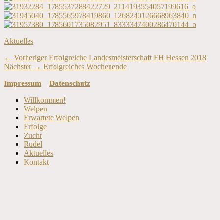
Kategorien
Aktuelles
Beitragsnavigation
Vorheriger
← Vorheriger
Erfolgreiche Landesmeisterschaft FH Hessen 2018
Nächster
Beitrag:
Nächster →
Erfolgreiches Wochenende
Beitrag:
Impressum
Datenschutz
Nach
Willkommen!
oben
Welpen
scrollen
Erwartete Welpen
Erfolge
Zucht
Rudel
Aktuelles
Kontakt