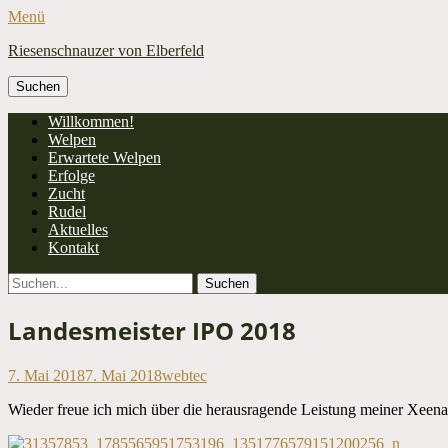
Menü
Riesenschnauzer von Elberfeld
Suchen
nach:
Facebook
Primäres
Zum
Willkommen!
Inhalt
Welpen
Menü
springen
Erwartete Welpen
Erfolge
Zucht
Rudel
Aktuelles
Kontakt
Suchen
Suchen
nach:
Landesmeister IPO 2018
Veröffentlicht
Autor
7. Mai 2018
7. Mai 2018
webtec
am
Wieder freue ich mich über die herausragende Leistung meiner Xeena