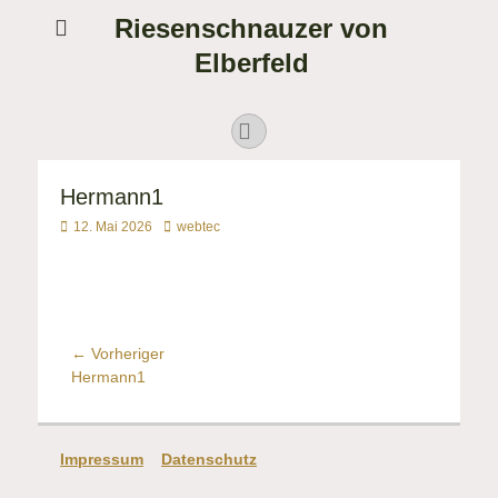
Riesenschnauzer von
Elberfeld
Suchen
Facebook
nach:
Hermann1
Veröffentlicht
Autor
12. Mai 2026
webtec
am
Beitragsnavigation
← Vorheriger
Vorheriger
Hermann1
Beitrag:
Impressum
Datenschutz