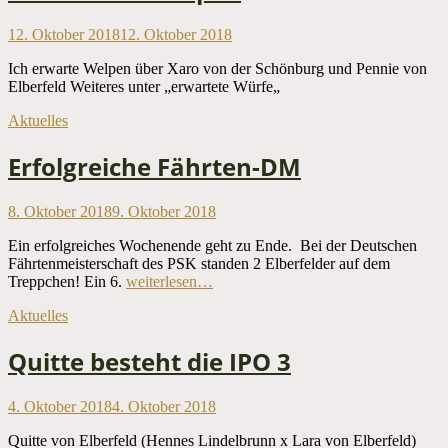
Veröffentlicht
12. Oktober 2018
12. Oktober 2018
am
Ich erwarte Welpen über Xaro von der Schönburg und Pennie von
Elberfeld Weiteres unter „erwartete Würfe„
Kategorien
Aktuelles
Erfolgreiche Fährten-DM
Veröffentlicht
8. Oktober 2018
9. Oktober 2018
am
Ein erfolgreiches Wochenende geht zu Ende. Bei der Deutschen
Fährtenmeisterschaft des PSK standen 2 Elberfelder auf dem
Treppchen! Ein 6.
weiterlesen…
Kategorien
Aktuelles
Quitte besteht die IPO 3
Veröffentlicht
4. Oktober 2018
4. Oktober 2018
am
Quitte von Elberfeld (Hennes Lindelbrunn x Lara von Elberfeld)