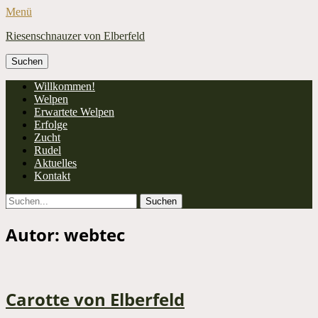
Menü
Riesenschnauzer von Elberfeld
Suchen
nach:
Facebook
Primäres
Zum
Willkommen!
Inhalt
Welpen
Menü
springen
Erwartete Welpen
Erfolge
Zucht
Rudel
Aktuelles
Kontakt
Suchen
Suchen
nach:
Autor:
webtec
Carotte von Elberfeld