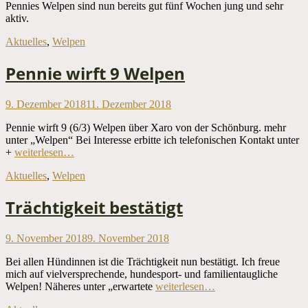
Pennies Welpen sind nun bereits gut fünf Wochen jung und sehr
aktiv.
Kategorien
Aktuelles
,
Welpen
Pennie wirft 9 Welpen
Veröffentlicht
9. Dezember 2018
11. Dezember 2018
am
Pennie wirft 9 (6/3) Welpen über Xaro von der Schönburg. mehr
unter „Welpen“ Bei Interesse erbitte ich telefonischen Kontakt unter
+
weiterlesen…
Kategorien
Aktuelles
,
Welpen
Trächtigkeit bestätigt
Veröffentlicht
9. November 2018
9. November 2018
am
Bei allen Hündinnen ist die Trächtigkeit nun bestätigt. Ich freue
mich auf vielversprechende, hundesport- und familientaugliche
Welpen! Näheres unter „erwartete
weiterlesen…