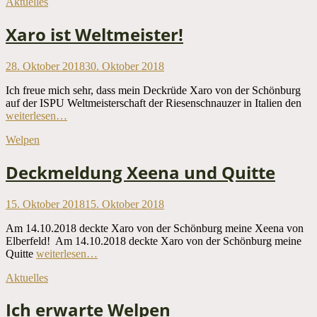
Kategorien
Aktuelles
Xaro ist Weltmeister!
Veröffentlicht
28. Oktober 2018
30. Oktober 2018
am
Ich freue mich sehr, dass mein Deckrüde Xaro von der Schönburg
auf der ISPU Weltmeisterschaft der Riesenschnauzer in Italien den
weiterlesen…
Kategorien
Welpen
Deckmeldung Xeena und Quitte
Veröffentlicht
15. Oktober 2018
15. Oktober 2018
am
Am 14.10.2018 deckte Xaro von der Schönburg meine Xeena von
Elberfeld! Am 14.10.2018 deckte Xaro von der Schönburg meine
Quitte
weiterlesen…
Kategorien
Aktuelles
Ich erwarte Welpen