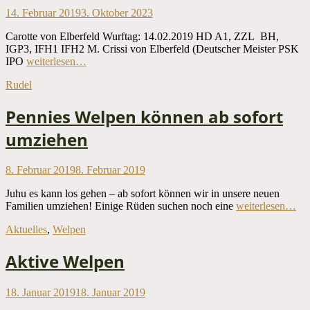
Veröffentlicht
14. Februar 2019
3. Oktober 2023
am
Carotte von Elberfeld Wurftag: 14.02.2019 HD A1, ZZL BH,
IGP3, IFH1 IFH2 M. Crissi von Elberfeld (Deutscher Meister PSK
IPO
weiterlesen…
Kategorien
Rudel
Pennies Welpen können ab sofort
umziehen
Veröffentlicht
8. Februar 2019
8. Februar 2019
am
Juhu es kann los gehen – ab sofort können wir in unsere neuen
Familien umziehen! Einige Rüden suchen noch eine
weiterlesen…
Kategorien
Aktuelles
,
Welpen
Aktive Welpen
Veröffentlicht
18. Januar 2019
18. Januar 2019
am