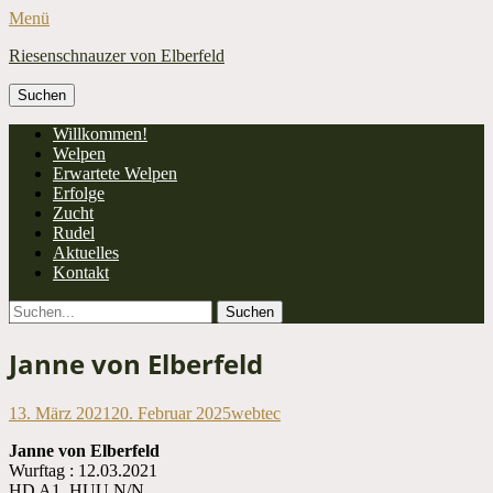
Menü
Riesenschnauzer von Elberfeld
Suchen
nach:
Facebook
Primäres
Zum
Willkommen!
Inhalt
Welpen
Menü
springen
Erwartete Welpen
Erfolge
Zucht
Rudel
Aktuelles
Kontakt
Suchen
Suchen
nach:
Janne von Elberfeld
Veröffentlicht
Autor
13. März 2021
20. Februar 2025
webtec
am
Janne von Elberfeld
Wurftag : 12.03.2021
HD A1, HUU N/N,