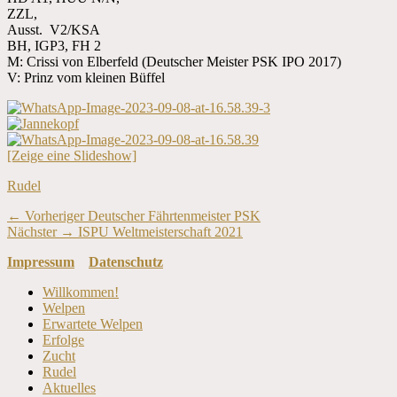
ZZL,
Ausst. V2/KSA
BH, IGP3, FH 2
M: Crissi von Elberfeld (Deutscher Meister PSK IPO 2017)
V: Prinz vom kleinen Büffel
[Zeige eine Slideshow]
Kategorien
Rudel
Beitragsnavigation
Vorheriger
← Vorheriger
Deutscher Fährtenmeister PSK
Nächster
Beitrag:
Nächster →
ISPU Weltmeisterschaft 2021
Beitrag:
Impressum
Datenschutz
Nach
Willkommen!
oben
Welpen
scrollen
Erwartete Welpen
Erfolge
Zucht
Rudel
Aktuelles