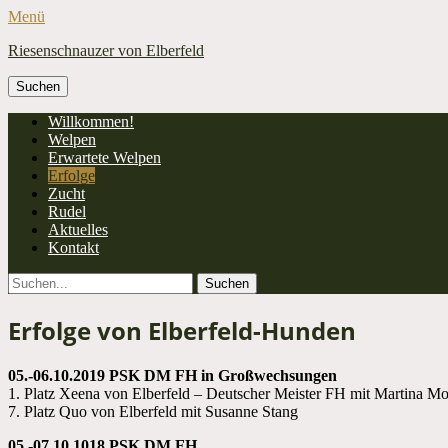
Menü
Riesenschnauzer von Elberfeld
Suchen
nach:
Facebook
Primäres
Zum
Willkommen!
Inhalt
Welpen
Menü
springen
Erwartete Welpen
Erfolge
Zucht
Rudel
Aktuelles
Kontakt
Suchen
Suchen
nach:
Erfolge von Elberfeld-Hunden
05.-06.10.2019 PSK DM FH in Großwechsungen
1. Platz Xeena von Elberfeld – Deutscher Meister FH mit Martina 
7. Platz Quo von Elberfeld mit Susanne Stang
05.-07.10.1018 PSK DM FH